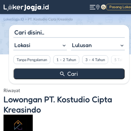
Pasang Loke
Gelap
LokerJogja.ID
>
PT. Kostudio Cipta Kreasindo
Lokasi
Lulusan
Tanpa Pengalaman
1 – 2 Tahun
3 – 4 Tahun
5 Tahun L
Riwayat
Lowongan
PT. Kostudio Cipta
Kreasindo