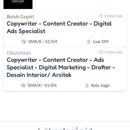
2 tahun lalu
Butuh Cepat!
Copywriter - Content Creator - Digital
Ads Specialist
SMA/K - S1/D4
Luar DIY
2 tahun lalu
Dibutuhkan
Copywriter - Content Creator - Ads
Specialist - Digital Marketing - Drafter -
⁠Desain Interior/ Arsitek
SMA/K - S1/D4
Kota Jogja
Instagram
WhatsApp
Administrasi
Bantul
X - Twitter
Telegram
Ahli
Bebas