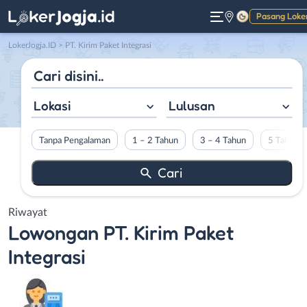
Pasang Loke
Gelap
LokerJogja.ID
>
PT. Kirim Paket Integrasi
Lokasi
Lulusan
Tanpa Pengalaman
1 – 2 Tahun
3 – 4 Tahun
5 Tahun L
Riwayat
Lowongan
PT. Kirim Paket
Integrasi