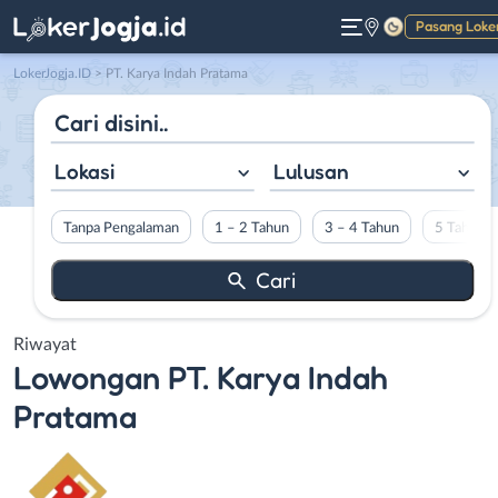
Pasang Loke
Gelap
LokerJogja.ID
>
PT. Karya Indah Pratama
Lokasi
Lulusan
Tanpa Pengalaman
1 – 2 Tahun
3 – 4 Tahun
5 Tahun L
Riwayat
Lowongan
PT. Karya Indah
Pratama