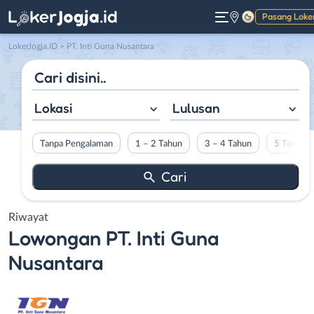
Pasang Loke
Gelap
LokerJogja.ID
>
PT. Inti Guna Nusantara
Lokasi
Lulusan
Tanpa Pengalaman
1 – 2 Tahun
3 – 4 Tahun
5 Tahun L
Riwayat
Lowongan
PT. Inti Guna
Nusantara