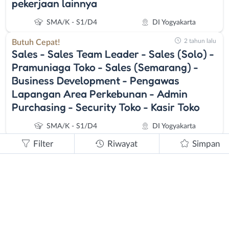
pekerjaan lainnya
SMA/K - S1/D4
DI Yogyakarta
2 tahun lalu
Butuh Cepat!
Sales - Sales Team Leader - Sales (Solo) -
Pramuniaga Toko - Sales (Semarang) -
Business Development - Pengawas
Lapangan Area Perkebunan - Admin
Purchasing - Security Toko - Kasir Toko
SMA/K - S1/D4
DI Yogyakarta
Filter
Riwayat
Simpan
3 tahun lalu
Butuh Cepat!
Sales - Staff Gudang - Pramuniaga Toko -
Kasir - Staff Survei Lapangan -
Telemarketing - Purchasing - Staff Contoh
- Business Devlopment - Pengawas
Lapangan Area Kebun