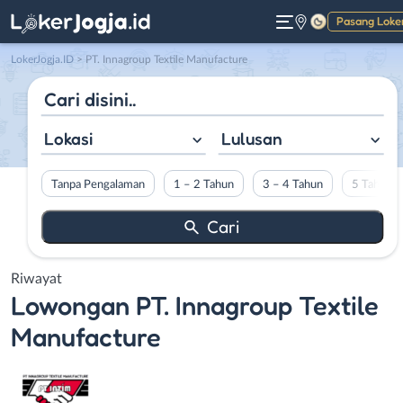
Pasang Loke
Gelap
LokerJogja.ID
>
PT. Innagroup Textile Manufacture
Lokasi
Lulusan
Tanpa Pengalaman
1 – 2 Tahun
3 – 4 Tahun
5 Tahun L
Riwayat
Lowongan
PT. Innagroup Textile
Manufacture