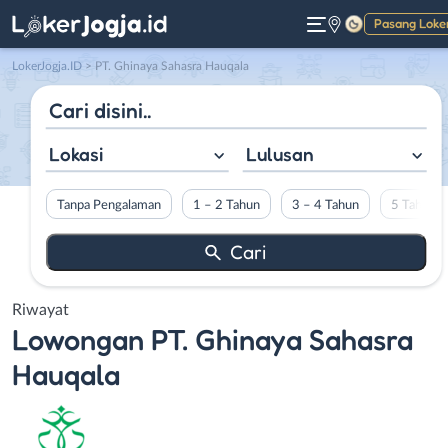
Pasang Loke
Gelap
LokerJogja.ID
>
PT. Ghinaya Sahasra Hauqala
Lokasi
Lulusan
Tanpa Pengalaman
1 – 2 Tahun
3 – 4 Tahun
5 Tahun L
Riwayat
Lowongan
PT. Ghinaya Sahasra
Hauqala