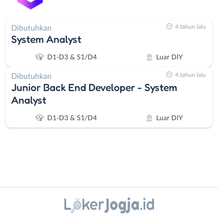
4 tahun lalu
Dibutuhkan
System Analyst
D1-D3 & S1/D4
Luar DIY
4 tahun lalu
Dibutuhkan
Junior Back End Developer - System
Analyst
D1-D3 & S1/D4
Luar DIY
Instagram
WhatsApp
Administrasi
Bantul
X - Twitter
Telegram
Ahli
Bebas
Gizi
(Remote
Kanal Lainnya..
Ahli
Work)