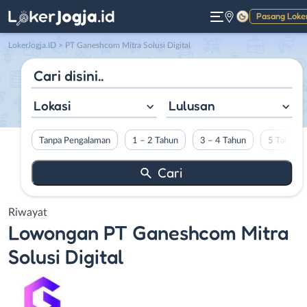
Pasang Loke
Gelap
LokerJogja.ID
>
PT Ganeshcom Mitra Solusi Digital
Lokasi
Lulusan
Tanpa Pengalaman
1 – 2 Tahun
3 – 4 Tahun
5 Tahun L
Riwayat
Lowongan
PT Ganeshcom Mitra
Solusi Digital