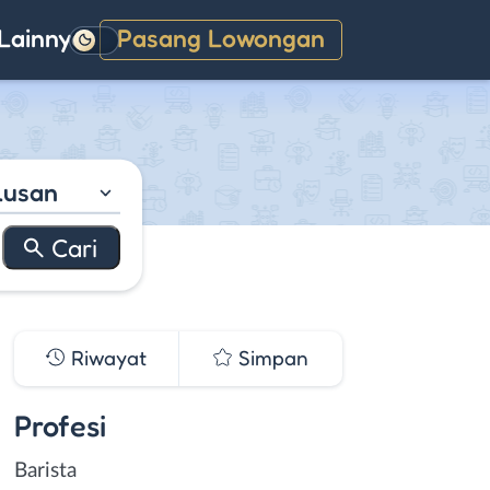
Lainnya
Pasang Lowongan
Gelap
lusan
Riwayat
Simpan
Profesi
Barista