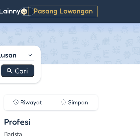
Lainnya
Pasang Lowongan
Gelap
lusan
Riwayat
Simpan
Profesi
Barista