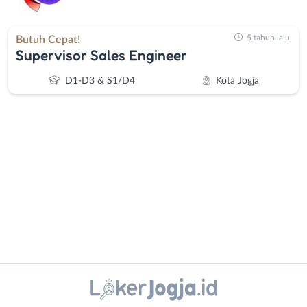
5 tahun lalu
Butuh Cepat!
Supervisor Sales Engineer
D1-D3 & S1/D4
Kota Jogja
Administrasi
Bantul
Ahli
Bebas
Gizi
(Remote
Ahli
Work)
Instagram
WhatsApp
Kecantikan
Gunungkidul
Analis
Kota
X - Twitter
Telegram
/
Jogja
Peneliti
Kulon
Kanal Lainnya..
Animator
Progo