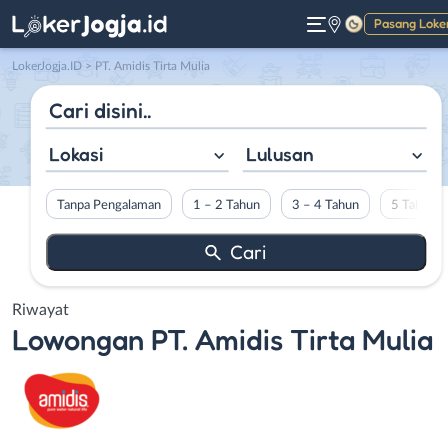
Pasang Loke
Gelap
LokerJogja.ID
>
PT. Amidis Tirta Mulia
Lokasi
Lulusan
Tanpa Pengalaman
1 – 2 Tahun
3 – 4 Tahun
5 Tahun L
Riwayat
Lowongan
PT. Amidis Tirta Mulia