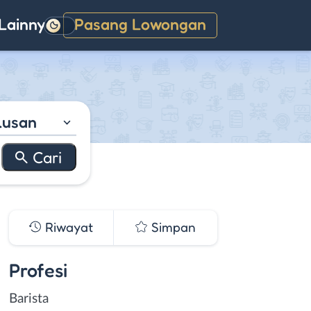
Lainnya
Pasang Lowongan
Gelap
lusan
Riwayat
Simpan
Profesi
Barista