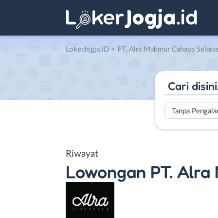
LokerJogja.ID
>
PT. Alra Makmur Cahaya Selara
Tanpa Pengal
Riwayat
Lowongan
PT. Alr