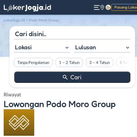
Pasang Loke
Gelap
LokerJogja.ID
>
Podo Moro Group
Lokasi
Lulusan
Tanpa Pengalaman
1 – 2 Tahun
3 – 4 Tahun
5 Tahun L
Riwayat
Lowongan
Podo Moro Group