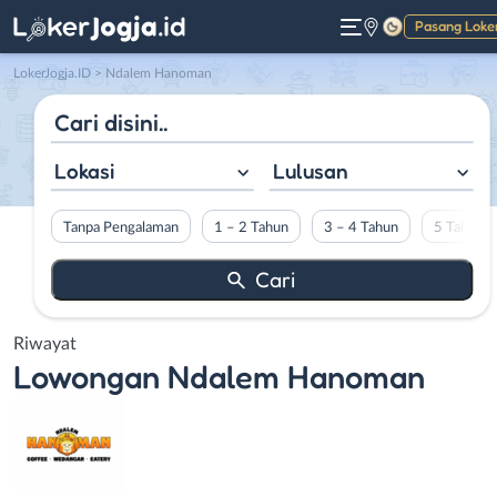
Pasang Loke
Gelap
LokerJogja.ID
>
Ndalem Hanoman
Lokasi
Lulusan
Tanpa Pengalaman
1 – 2 Tahun
3 – 4 Tahun
5 Tahun L
Riwayat
Lowongan
Ndalem Hanoman