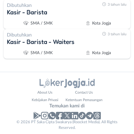
3 tahun lalu
Dibutuhkan
Kasir - Barista
SMA / SMK
Kota Jogja
3 tahun lalu
Dibutuhkan
Kasir - Barista - Waiters
SMA / SMK
Kota Jogja
Administrasi
Bantul
About Us
Contact Us
Ahli
Bebas
Kebijakan Privasi
Ketentuan Pemasangan
Gizi
(Remote
Temukan kami di
Ahli
Work)
Kecantikan
Gunungkidul
© 2026 PT Saka Cipta Swakarya (Roocket Media). All Rights
Analis
Kota
Reserved.
/
Jogja