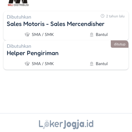
2 tahun lalu
Dibutuhkan
Sales Motoris - Sales Mercendisher
SMA / SMK
Bantul
ditutup
Dibutuhkan
Helper Pengiriman
SMA / SMK
Bantul
Instagram
WhatsApp
Administrasi
Bantul
Ahli
Bebas
X - Twitter
Telegram
Gizi
(Remote
Ahli
Work)
Kanal Lainnya..
Kecantikan
Gunungkidul