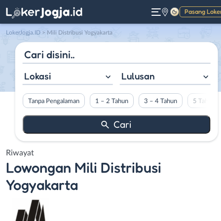
Pasang Loke
Gelap
LokerJogja.ID
>
Mili Distribusi Yogyakarta
Lokasi
Lulusan
Tanpa Pengalaman
1 – 2 Tahun
3 – 4 Tahun
5 Tahun L
Riwayat
Lowongan
Mili Distribusi
Yogyakarta