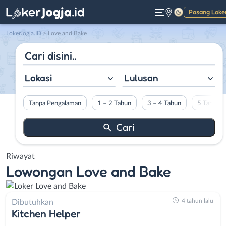
Pasang Loke
Gelap
LokerJogja.ID
>
Love and Bake
Lokasi
Lulusan
Tanpa Pengalaman
1 – 2 Tahun
3 – 4 Tahun
5 Tahun L
Riwayat
Lowongan
Love and Bake
4 tahun lalu
Dibutuhkan
Kitchen Helper