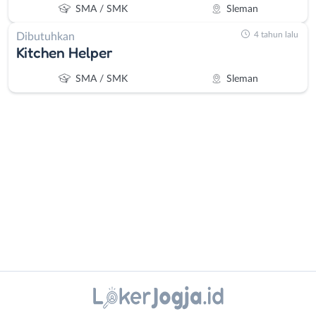
SMA / SMK
Sleman
4 tahun lalu
Dibutuhkan
Kitchen Helper
SMA / SMK
Sleman
Administrasi
Bantul
Ahli
Bebas
Gizi
(Remote
Ahli
Work)
Kecantikan
Gunungkidul
Instagram
WhatsApp
Analis
Kota
/
Jogja
X - Twitter
Telegram
Peneliti
Kulon
Animator
Progo
Kanal Lainnya..