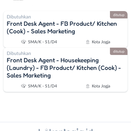
ditutup
Dibutuhkan
Front Desk Agent - FB Product/ Kitchen
(Cook) - Sales Marketing
SMA/K - S1/D4
Kota Jogja
ditutup
Dibutuhkan
Front Desk Agent - Housekeeping
(Laundry) - FB Product/ Kitchen (Cook) -
Sales Marketing
SMA/K - S1/D4
Kota Jogja
Instagram
WhatsApp
Administrasi
Bantul
X - Twitter
Telegram
Ahli
Bebas