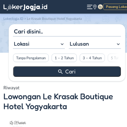
Pasang Loke
Gelap
LokerJogja.ID
>
Le Krasak Boutique Hotel Yogyakarta
Lokasi
Lulusan
Tanpa Pengalaman
1 – 2 Tahun
3 – 4 Tahun
5 Tahun L
Riwayat
Lowongan
Le Krasak Boutique
Hotel Yogyakarta