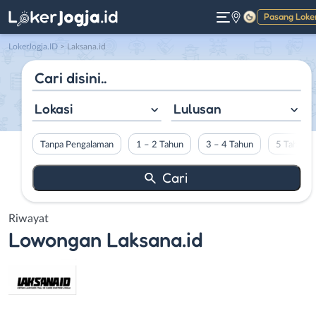
Pasang Loke
Gelap
LokerJogja.ID
>
Laksana.id
Lokasi
Lulusan
Tanpa Pengalaman
1 – 2 Tahun
3 – 4 Tahun
5 Tahun L
Riwayat
Lowongan
Laksana.id