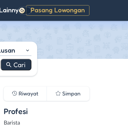
Lainnya
Pasang Lowongan
Gelap
lusan
Riwayat
Simpan
Profesi
Barista