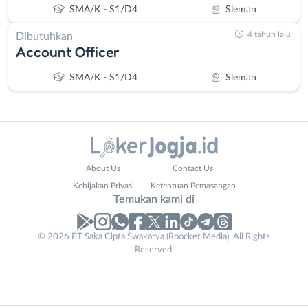
SMA/K - S1/D4
Sleman
4 tahun lalu
Dibutuhkan
Account Officer
SMA/K - S1/D4
Sleman
Administrasi
Bantul
About Us
Contact Us
Ahli
Bebas
Kebijakan Privasi
Ketentuan Pemasangan
Gizi
(Remote
Temukan kami di
Ahli
Work)
Kecantikan
Gunungkidul
© 2026 PT Saka Cipta Swakarya (Roocket Media). All Rights
Analis
Kota
Reserved.
/
Jogja
Peneliti
Kulon
Animator
Progo