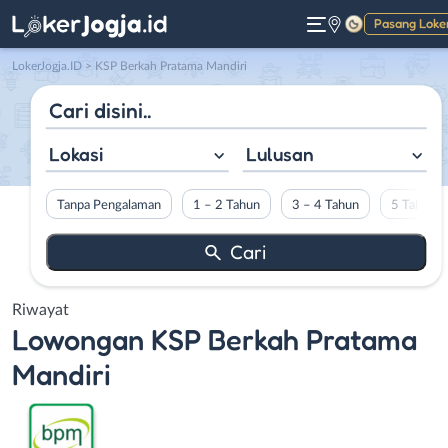
Pasang Loke
Gelap
LokerJogja.ID
>
KSP Berkah Pratama Mandiri
Lokasi
Lulusan
Tanpa Pengalaman
1 – 2 Tahun
3 – 4 Tahun
5 Tahun L
Riwayat
Lowongan
KSP Berkah Pratama
Mandiri