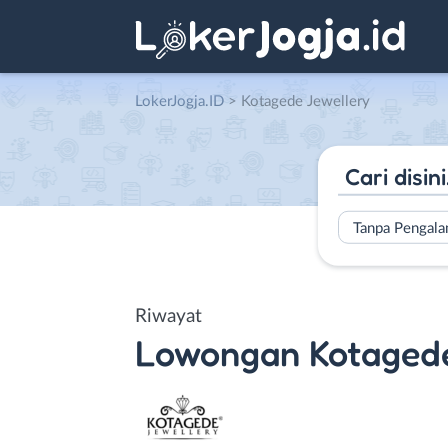
LokerJogja.ID
>
Kotagede Jewellery
Tanpa Pengal
Riwayat
Lowongan
Kotaged