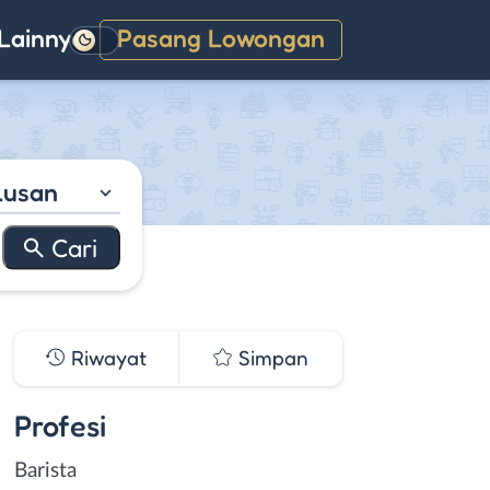
Lainnya
Pasang Lowongan
Gelap
lusan
Riwayat
Simpan
Profesi
Barista