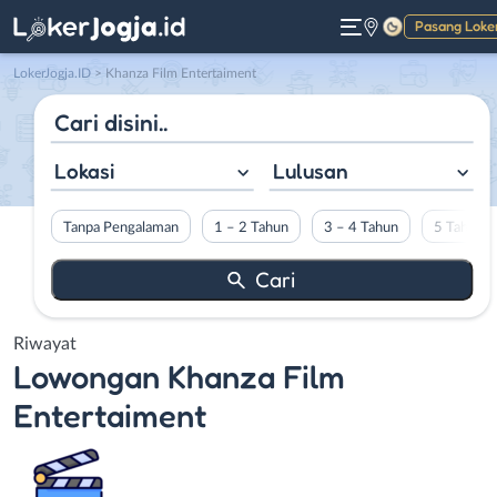
Pasang Loke
Gelap
LokerJogja.ID
>
Khanza Film Entertaiment
Lokasi
Lulusan
Tanpa Pengalaman
1 – 2 Tahun
3 – 4 Tahun
5 Tahun L
Riwayat
Lowongan
Khanza Film
Entertaiment