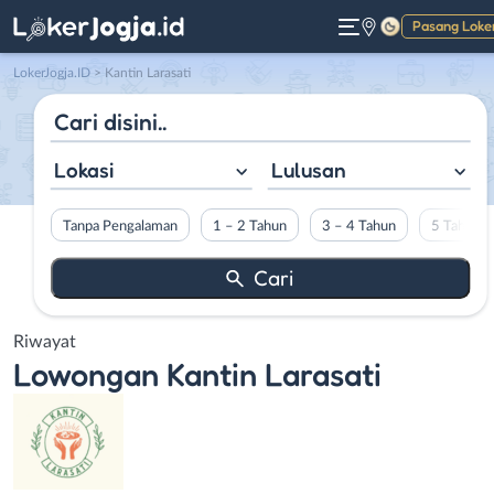
Pasang Loke
Gelap
LokerJogja.ID
>
Kantin Larasati
Lokasi
Lulusan
Tanpa Pengalaman
1 – 2 Tahun
3 – 4 Tahun
5 Tahun L
Riwayat
Lowongan
Kantin Larasati