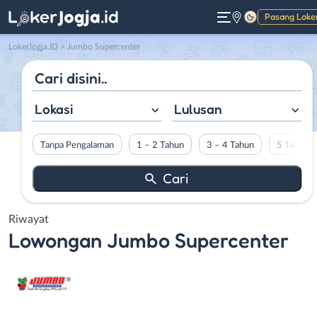
Pasang Loke
Gelap
LokerJogja.ID
>
Jumbo Supercenter
Lokasi
Lulusan
Tanpa Pengalaman
1 – 2 Tahun
3 – 4 Tahun
5 Tahun L
Riwayat
Lowongan
Jumbo Supercenter