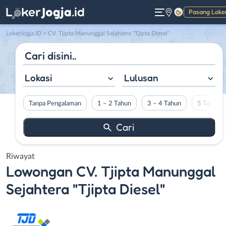
Pasang Loke
Gelap
LokerJogja.ID
>
CV. Tjipta Manunggal Sejahtera "Tjipta Diesel"
Lokasi
Lulusan
Tanpa Pengalaman
1 – 2 Tahun
3 – 4 Tahun
5 Tahun L
Riwayat
Lowongan
CV. Tjipta Manunggal
Sejahtera "Tjipta Diesel"