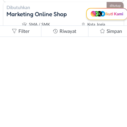
ditutup
Dibutuhkan
Marketing Online Shop
Ikuti Kami
SMA / SMK
Kota Jogja
Filter
Riwayat
Simpan
ditutup
Dibutuhkan
Kurir Pengiriman Motor
SMA / SMK
Kota Jogja
ditutup
Dibutuhkan
Marketing Onlineshop
SMA/K - S1/D4
Kota Jogja
ditutup
Dibutuhkan
Kurir Pengiriman Motor
SMA / SMK
Kota Jogja
ditutup
Dibutuhkan
Admin Online Shop