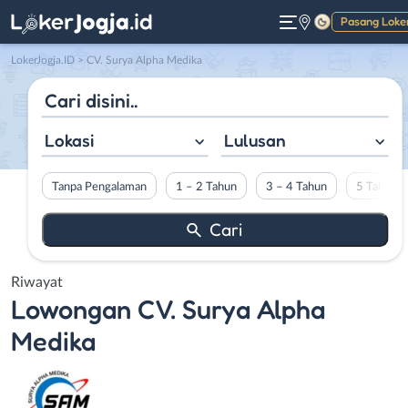
Pasang Loke
Gelap
LokerJogja.ID
>
CV. Surya Alpha Medika
Lokasi
Lulusan
Tanpa Pengalaman
1 – 2 Tahun
3 – 4 Tahun
5 Tahun L
Riwayat
Lowongan
CV. Surya Alpha
Medika