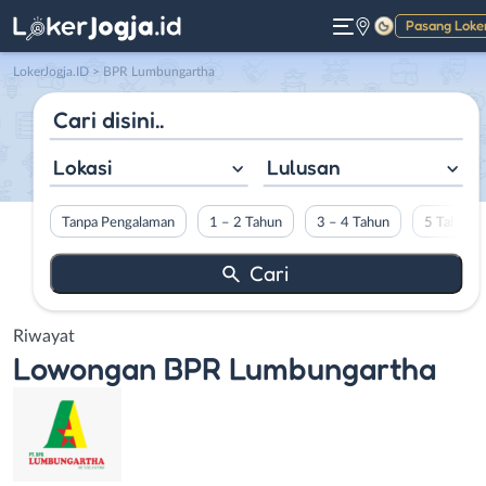
Pasang Loke
Gelap
LokerJogja.ID
>
BPR Lumbungartha
Lokasi
Lulusan
Tanpa Pengalaman
1 – 2 Tahun
3 – 4 Tahun
5 Tahun L
Riwayat
Lowongan
BPR Lumbungartha