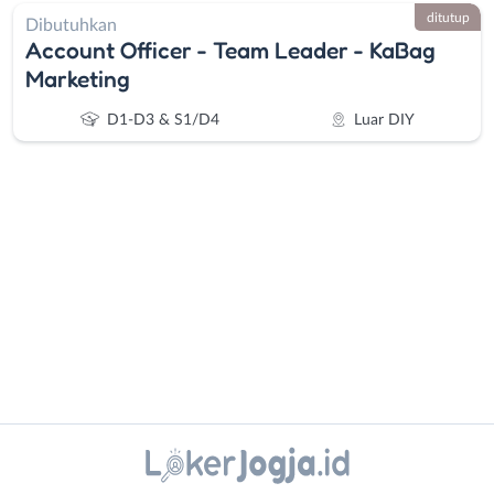
ditutup
Dibutuhkan
Account Officer - Team Leader - KaBag
Marketing
D1-D3 & S1/D4
Luar DIY
Administrasi
Bantul
Ahli
Bebas
Gizi
(Remote
Ahli
Work)
Kecantikan
Gunungkidul
Instagram
WhatsApp
Analis
Kota
/
Jogja
X - Twitter
Telegram
Peneliti
Kulon
Animator
Progo
Kanal Lainnya..
Apoteker
Luar