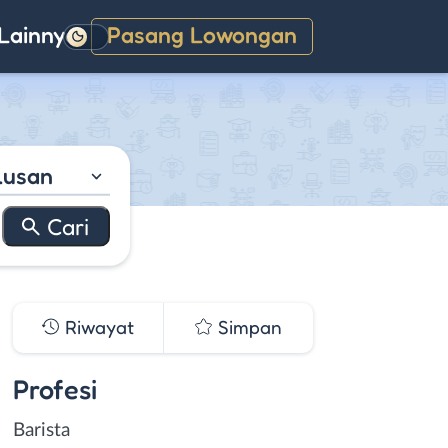
Lainnya
Pasang Lowongan
Gelap
lusan
Riwayat
Simpan
Profesi
Barista