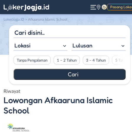
Pasang Loke
Gelap
LokerJogja.ID
>
Afkaaruna Islamic School
Lokasi
Lulusan
Tanpa Pengalaman
1 – 2 Tahun
3 – 4 Tahun
5 Tahun L
Riwayat
Lowongan
Afkaaruna Islamic
School