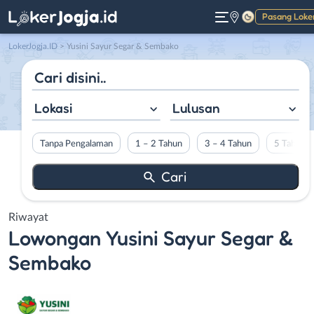
Pasang Loke
Gelap
LokerJogja.ID
>
Yusini Sayur Segar & Sembako
Lokasi
Lulusan
Tanpa Pengalaman
1 – 2 Tahun
3 – 4 Tahun
5 Tahun L
Riwayat
Lowongan
Yusini Sayur Segar &
Sembako