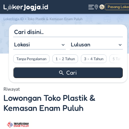
Pasang Loke
Gelap
LokerJogja.ID
>
Toko Plastik & Kemasan Enam Puluh
Lokasi
Lulusan
Tanpa Pengalaman
1 – 2 Tahun
3 – 4 Tahun
5 Tahun L
Riwayat
Lowongan
Toko Plastik &
Kemasan Enam Puluh