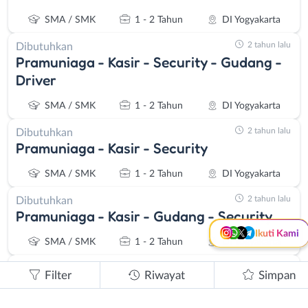
SMA / SMK
1 - 2 Tahun
DI Yogyakarta
2 tahun lalu
Dibutuhkan
Pramuniaga - Kasir - Security - Gudang -
Driver
SMA / SMK
1 - 2 Tahun
DI Yogyakarta
Instagram
WhatsApp
2 tahun lalu
Dibutuhkan
Pramuniaga - Kasir - Security
X - Twitter
Telegram
SMA / SMK
1 - 2 Tahun
DI Yogyakarta
Kanal Lainnya..
2 tahun lalu
Dibutuhkan
Pramuniaga - Kasir - Gudang - Security
Ikuti Kami
SMA / SMK
1 - 2 Tahun
DI Yogyakarta
2 tahun lalu
Butuh Cepat!
Filter
Riwayat
Simpan
Pramuniaga - Kasir - Security - Sablon