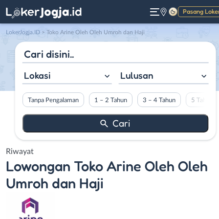
Pasang Loke
Gelap
LokerJogja.ID
>
Toko Arine Oleh Oleh Umroh dan Haji
Lokasi
Lulusan
Tanpa Pengalaman
1 – 2 Tahun
3 – 4 Tahun
5 Tahun L
Riwayat
Lowongan
Toko Arine Oleh Oleh
Umroh dan Haji