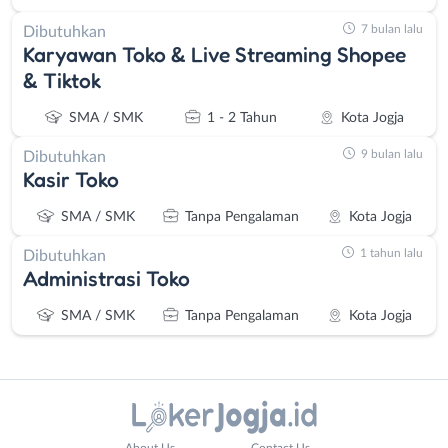
7 bulan lalu
Dibutuhkan
Karyawan Toko & Live Streaming Shopee
& Tiktok
SMA / SMK
1 - 2 Tahun
Kota Jogja
9 bulan lalu
Dibutuhkan
Kasir Toko
SMA / SMK
Tanpa Pengalaman
Kota Jogja
1 tahun lalu
Dibutuhkan
Administrasi Toko
SMA / SMK
Tanpa Pengalaman
Kota Jogja
Administrasi
Bantul
About Us
Contact Us