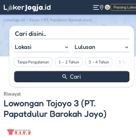
Pasang Loke
Gelap
LokerJogja.ID
>
Tojoyo 3 (PT. Papatdulur Barokah Joyo)
Lokasi
Lulusan
Tanpa Pengalaman
1 – 2 Tahun
3 – 4 Tahun
5 Tahun L
Riwayat
Lowongan
Tojoyo 3 (PT.
Papatdulur Barokah Joyo)