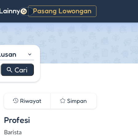
Lainnya
Pasang Lowongan
Gelap
lusan
Riwayat
Simpan
Profesi
Barista