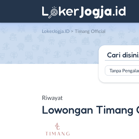
LokerJogja.ID
>
Timang Official
Tanpa Pengal
Riwayat
Lowongan
Timang O