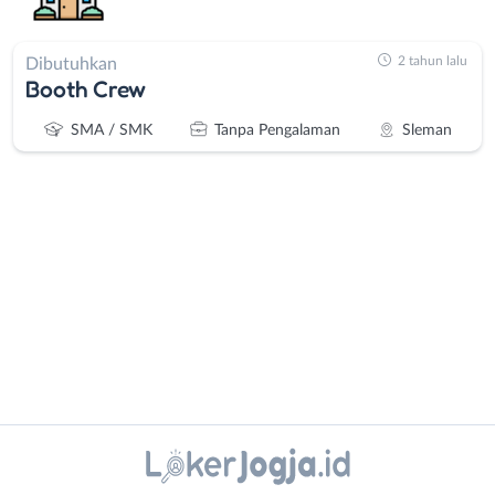
2 tahun lalu
Dibutuhkan
Booth Crew
SMA / SMK
Tanpa Pengalaman
Sleman
Administrasi
Bantul
Ahli
Bebas
Gizi
(Remote
Ahli
Work)
Instagram
WhatsApp
Kecantikan
Gunungkidul
Analis
Kota
X - Twitter
Telegram
/
Jogja
Peneliti
Kulon
Kanal Lainnya..
Animator
Progo