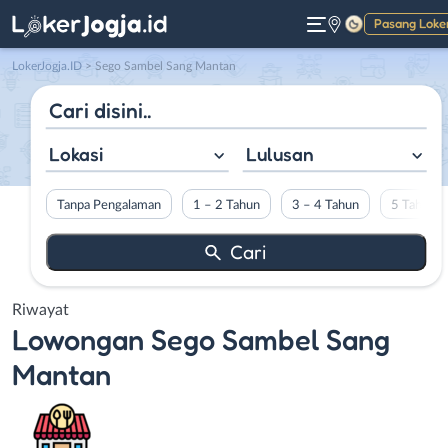
Pasang Loke
Gelap
LokerJogja.ID
>
Sego Sambel Sang Mantan
Lokasi
Lulusan
Tanpa Pengalaman
1 – 2 Tahun
3 – 4 Tahun
5 Tahun L
Riwayat
Lowongan
Sego Sambel Sang
Mantan