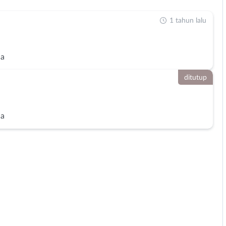
1 tahun lalu
ja
ditutup
ja