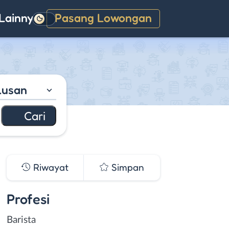
Lainnya
Pasang Lowongan
Gelap
lusan
Riwayat
Simpan
Profesi
Barista