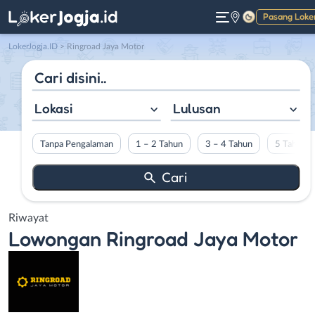
Pasang Loke
Gelap
LokerJogja.ID
>
Ringroad Jaya Motor
Lokasi
Lulusan
Tanpa Pengalaman
1 – 2 Tahun
3 – 4 Tahun
5 Tahun L
Riwayat
Lowongan
Ringroad Jaya Motor