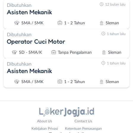
12 bulan lalu
Dibutuhkan
Asisten Mekanik
SMA / SMK
1 - 2 Tahun
Sleman
1 tahun lalu
Dibutuhkan
Operator Cuci Motor
SD - SMA/K
Tanpa Pengalaman
Sleman
1 tahun lalu
Dibutuhkan
Asisten Mekanik
SMA / SMK
1 - 2 Tahun
Sleman
Administrasi
Bantul
About Us
Contact Us
Ahli
Bebas
Kebijakan Privasi
Ketentuan Pemasangan
Gizi
(Remote