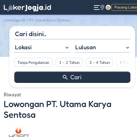
Pasang Loke
Gelap
LokerJogja.ID
>
PT. Utama Karya Sentosa
Lokasi
Lulusan
Tanpa Pengalaman
1 – 2 Tahun
3 – 4 Tahun
5 Tahun L
Riwayat
Lowongan
PT. Utama Karya
Sentosa