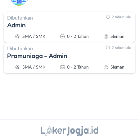
2 tahun lalu
Dibutuhkan
Admin
SMA / SMK
0 - 2 Tahun
Sleman
2 tahun lalu
Dibutuhkan
Pramuniaga - Admin
SMA / SMK
0 - 2 Tahun
Sleman
Instagram
WhatsApp
Administrasi
Bantul
Ahli
Bebas
X - Twitter
Telegram
Gizi
(Remote
Ahli
Work)
Kanal Lainnya..
Kecantikan
Gunungkidul