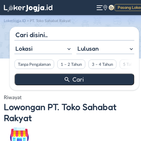
Pasang Loke
Gelap
LokerJogja.ID
>
PT. Toko Sahabat Rakyat
Lokasi
Lulusan
Tanpa Pengalaman
1 – 2 Tahun
3 – 4 Tahun
5 Tahun L
Riwayat
Lowongan
PT. Toko Sahabat
Rakyat