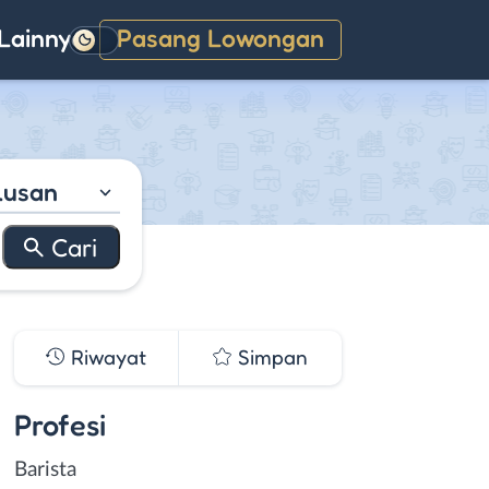
Lainnya
Pasang Lowongan
Gelap
lusan
Riwayat
Simpan
Profesi
Barista