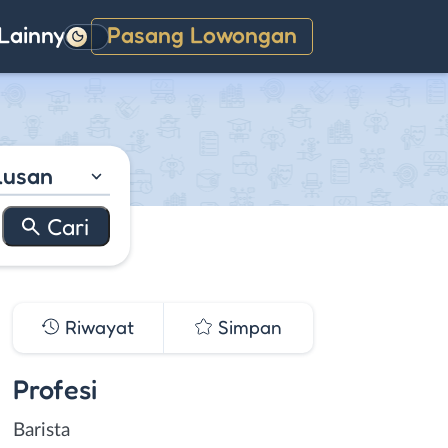
Lainnya
Pasang Lowongan
Gelap
lusan
Riwayat
Simpan
Profesi
Barista