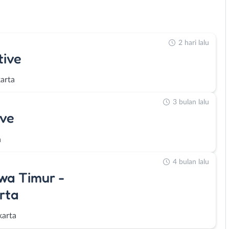
2 hari lalu
tive
arta
3 bulan lalu
ive
a
4 bulan lalu
wa Timur -
rta
karta