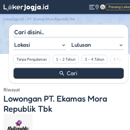
Pasang Loke
Gelap
LokerJogja.ID
>
PT. Ekamas Mora Republik Tbk
Lokasi
Lulusan
Tanpa Pengalaman
1 – 2 Tahun
3 – 4 Tahun
5 Tahun L
Riwayat
Lowongan
PT. Ekamas Mora
Republik Tbk