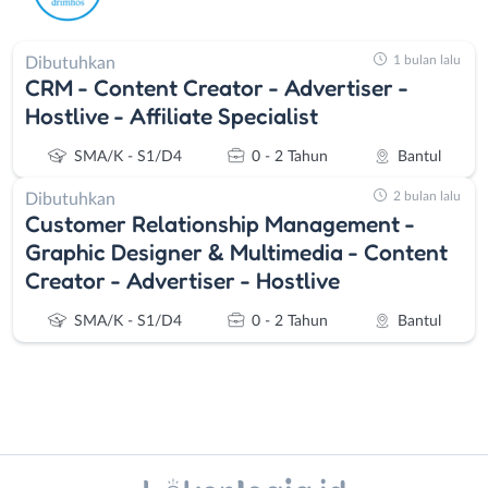
1 bulan lalu
Dibutuhkan
CRM - Content Creator - Advertiser -
Hostlive - Affiliate Specialist
SMA/K - S1/D4
0 - 2 Tahun
Bantul
2 bulan lalu
Dibutuhkan
Customer Relationship Management -
Graphic Designer & Multimedia - Content
Creator - Advertiser - Hostlive
SMA/K - S1/D4
0 - 2 Tahun
Bantul
Instagram
WhatsApp
Administrasi
Bantul
X - Twitter
Telegram
Ahli
Bebas