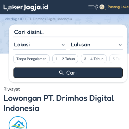
Pasang Loke
Gelap
LokerJogja.ID
>
PT. Drimhos Digital Indonesia
Lokasi
Lulusan
Tanpa Pengalaman
1 – 2 Tahun
3 – 4 Tahun
5 Tahun L
Riwayat
Lowongan
PT. Drimhos Digital
Indonesia