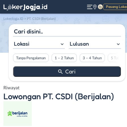
Pasang Loke
Gelap
LokerJogja.ID
>
PT. CSDI (Berijalan)
Lokasi
Lulusan
Tanpa Pengalaman
1 – 2 Tahun
3 – 4 Tahun
5 Tahun L
Riwayat
Lowongan
PT. CSDI (Berijalan)