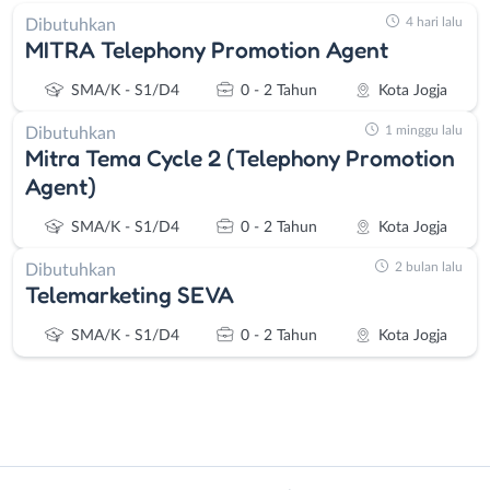
4 hari lalu
Dibutuhkan
MITRA Telephony Promotion Agent
SMA/K - S1/D4
0 - 2 Tahun
Kota Jogja
1 minggu lalu
Dibutuhkan
Mitra Tema Cycle 2 (Telephony Promotion
Agent)
SMA/K - S1/D4
0 - 2 Tahun
Kota Jogja
2 bulan lalu
Dibutuhkan
Telemarketing SEVA
SMA/K - S1/D4
0 - 2 Tahun
Kota Jogja
Instagram
WhatsApp
Administrasi
Bantul
X - Twitter
Telegram