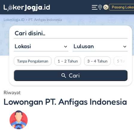
Pasang Loke
Gelap
LokerJogja.ID
>
PT. Anfigas Indonesia
Lokasi
Lulusan
Tanpa Pengalaman
1 – 2 Tahun
3 – 4 Tahun
5 Tahun L
Riwayat
Lowongan
PT. Anfigas Indonesia