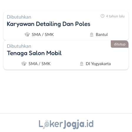
4 tahun lalu
Dibutuhkan
Karyawan Detailing Dan Poles
SMA / SMK
Bantul
ditutup
Dibutuhkan
Tenaga Salon Mobil
SMA / SMK
DI Yogyakarta
Instagram
WhatsApp
Administrasi
Bantul
Ahli
Bebas
X - Twitter
Telegram
Gizi
(Remote
Ahli
Work)
Kanal Lainnya..
Kecantikan
Gunungkidul