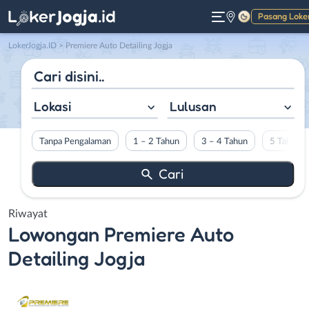
Pasang Loke
Gelap
LokerJogja.ID
>
Premiere Auto Detailing Jogja
Lokasi
Lulusan
Tanpa Pengalaman
1 – 2 Tahun
3 – 4 Tahun
5 Tahun L
Riwayat
Lowongan
Premiere Auto
Detailing Jogja