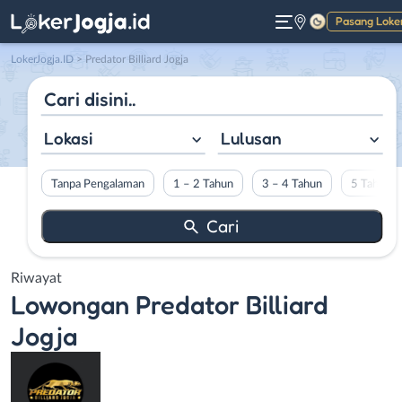
Pasang Loke
Gelap
LokerJogja.ID
>
Predator Billiard Jogja
Lokasi
Lulusan
Tanpa Pengalaman
1 – 2 Tahun
3 – 4 Tahun
5 Tahun L
Riwayat
Lowongan
Predator Billiard
Jogja