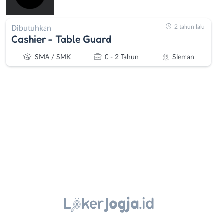
2 tahun lalu
Dibutuhkan
Cashier - Table Guard
SMA / SMK
0 - 2 Tahun
Sleman
Administrasi
Bantul
Ahli
Bebas
Gizi
(Remote
Ahli
Work)
Instagram
WhatsApp
Kecantikan
Gunungkidul
Analis
Kota
X - Twitter
Telegram
/
Jogja
Peneliti
Kulon
Kanal Lainnya..
Animator
Progo