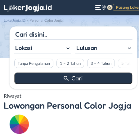
Pasang Loke
Gelap
LokerJogja.ID
>
Personal Color Jogja
Lokasi
Lulusan
Tanpa Pengalaman
1 – 2 Tahun
3 – 4 Tahun
5 Tahun L
Riwayat
Lowongan
Personal Color Jogja