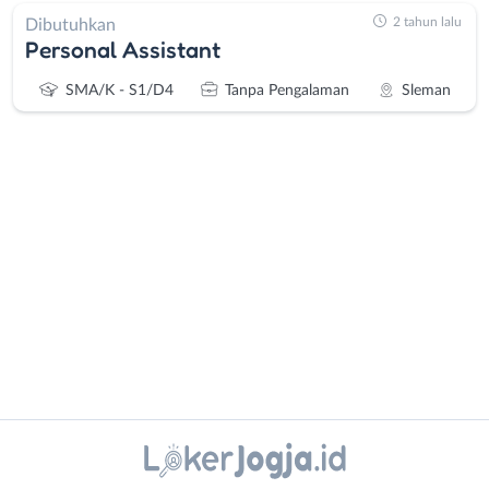
2 tahun lalu
Dibutuhkan
Personal Assistant
SMA/K - S1/D4
Tanpa Pengalaman
Sleman
Administrasi
Bantul
Ahli
Bebas
Gizi
(Remote
Ahli
Work)
Kecantikan
Gunungkidul
Analis
Kota
Instagram
WhatsApp
/
Jogja
Peneliti
Kulon
X - Twitter
Telegram
Animator
Progo
Apoteker
Luar
Kanal Lainnya..
Arsitek
DIY