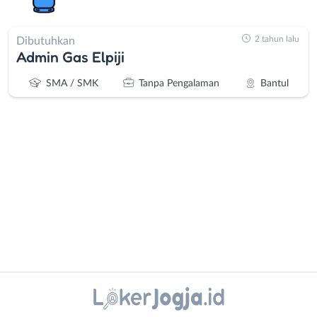
2 tahun lalu
Dibutuhkan
Admin Gas Elpiji
SMA / SMK
Tanpa Pengalaman
Bantul
Administrasi
Bantul
Ahli
Bebas
Gizi
(Remote
Ahli
Work)
Instagram
WhatsApp
Kecantikan
Gunungkidul
Analis
Kota
X - Twitter
Telegram
/
Jogja
Peneliti
Kulon
Kanal Lainnya..
Animator
Progo