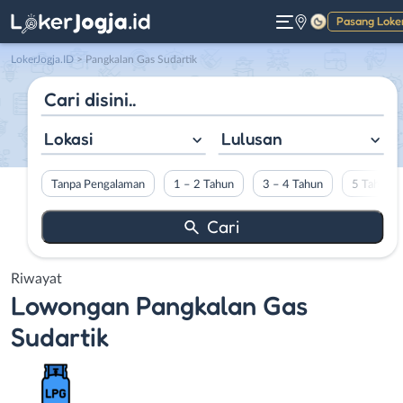
Pasang Loke
Gelap
LokerJogja.ID
>
Pangkalan Gas Sudartik
Lokasi
Lulusan
Tanpa Pengalaman
1 – 2 Tahun
3 – 4 Tahun
5 Tahun L
Riwayat
Lowongan
Pangkalan Gas
Sudartik