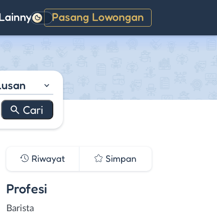
Lainnya
Pasang Lowongan
Gelap
lusan
Riwayat
Simpan
Profesi
Barista