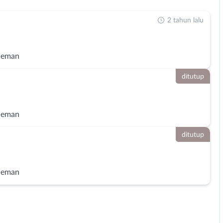
2 tahun lalu
leman
ditutup
leman
ditutup
leman